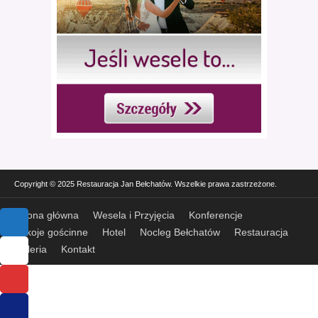
Copyright © 2025 Restauracja Jan Bełchatów. Wszelkie prawa zastrzeżone.
Strona główna
Wesela i Przyjęcia
Konferencje
Pokoje gościnne
Hotel
Nocleg Bełchatów
Restauracja
Galeria
Kontakt