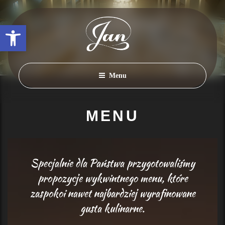
Przeskocz
do
Otwórz pasek narzędzi
treści
Menu
MENU
Specjalnie dla Państwa przygotowaliśmy
propozycje wykwintnego menu, które
zaspokoi nawet najbardziej wyrafinowane
gusta kulinarne.